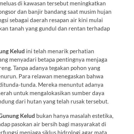
meluas di kawasan tersebut meningkatkan
longsor dan banjir bandang saat musim hujan
gsi sebagai daerah resapan air kini mulai
kan tanah yang gundul dan rentan terhadap
ung Kelud
ini telah menarik perhatian
yang menyadari betapa pentingnya menjaga
lereng. Tanpa adanya tegakan pohon yang
 menurun. Para relawan menegaskan bahwa
i ditunda-tunda. Mereka menuntut adanya
daerah untuk mengalokasikan sumber daya
dung dari hutan yang telah rusak tersebut.
Gunung Kelud
bukan hanya masalah estetika,
ap pasokan air bersih bagi masyarakat di
rfungsi menjaga siklus hidrologi agar mata