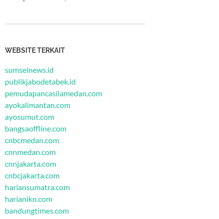
WEBSITE TERKAIT
sumselnews.id
publikjabodetabek.id
pemudapancasilamedan.com
ayokalimantan.com
ayosumut.com
bangsaoffline.com
cnbcmedan.com
cnnmedan.com
cnnjakarta.com
cnbcjakarta.com
hariansumatra.com
harianikn.com
bandungtimes.com