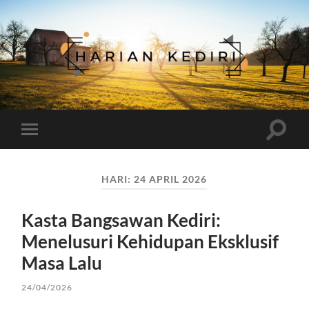
Harian
Kediri
Toggle
Toggle
search
mobile
field
menu
HARI:
24 APRIL 2026
Kasta Bangsawan Kediri:
Menelusuri Kehidupan Eksklusif
Masa Lalu
24/04/2026