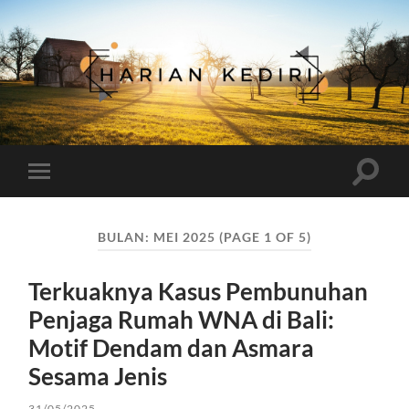
Harian
Kediri
Toggle
Toggle
search
mobile
field
menu
BULAN:
MEI 2025
(PAGE 1 OF 5)
Terkuaknya Kasus Pembunuhan
Penjaga Rumah WNA di Bali:
Motif Dendam dan Asmara
Sesama Jenis
31/05/2025