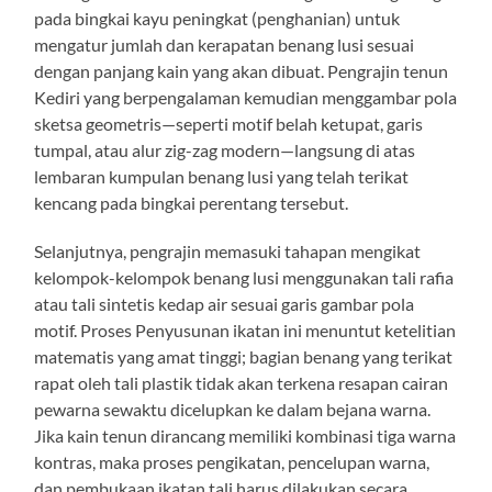
pada bingkai kayu peningkat (penghanian) untuk
mengatur jumlah dan kerapatan benang lusi sesuai
dengan panjang kain yang akan dibuat. Pengrajin tenun
Kediri yang berpengalaman kemudian menggambar pola
sketsa geometris—seperti motif belah ketupat, garis
tumpal, atau alur zig-zag modern—langsung di atas
lembaran kumpulan benang lusi yang telah terikat
kencang pada bingkai perentang tersebut.
Selanjutnya, pengrajin memasuki tahapan mengikat
kelompok-kelompok benang lusi menggunakan tali rafia
atau tali sintetis kedap air sesuai garis gambar pola
motif. Proses Penyusunan ikatan ini menuntut ketelitian
matematis yang amat tinggi; bagian benang yang terikat
rapat oleh tali plastik tidak akan terkena resapan cairan
pewarna sewaktu dicelupkan ke dalam bejana warna.
Jika kain tenun dirancang memiliki kombinasi tiga warna
kontras, maka proses pengikatan, pencelupan warna,
dan pembukaan ikatan tali harus dilakukan secara