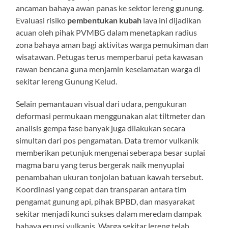
ancaman bahaya awan panas ke sektor lereng gunung.
Evaluasi risiko
pembentukan kubah
lava ini dijadikan
acuan oleh pihak PVMBG dalam menetapkan radius
zona bahaya aman bagi aktivitas warga pemukiman dan
wisatawan. Petugas terus memperbarui peta kawasan
rawan bencana guna menjamin keselamatan warga di
sekitar lereng Gunung Kelud.
Selain pemantauan visual dari udara, pengukuran
deformasi permukaan menggunakan alat tiltmeter dan
analisis gempa fase banyak juga dilakukan secara
simultan dari pos pengamatan. Data tremor vulkanik
memberikan petunjuk mengenai seberapa besar suplai
magma baru yang terus bergerak naik menyuplai
penambahan ukuran tonjolan batuan kawah tersebut.
Koordinasi yang cepat dan transparan antara tim
pengamat gunung api, pihak BPBD, dan masyarakat
sekitar menjadi kunci sukses dalam meredam dampak
bahaya erupsi vulkanis. Warga sekitar lereng telah