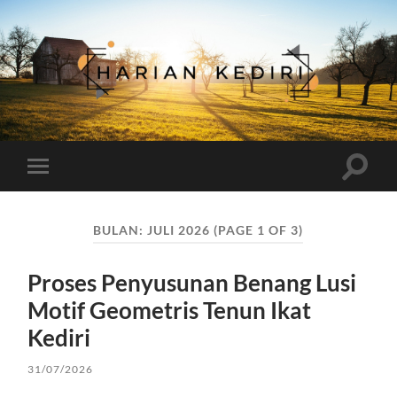
Harian
Kediri
Toggle
Toggle
search
mobile
field
menu
BULAN:
JULI 2026
(PAGE 1 OF 3)
Proses Penyusunan Benang Lusi
Motif Geometris Tenun Ikat
Kediri
31/07/2026