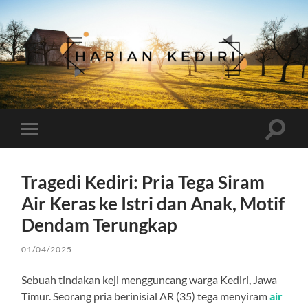
Harian
Kediri
Toggle
Toggle
search
mobile
field
menu
Tragedi Kediri: Pria Tega Siram
Air Keras ke Istri dan Anak, Motif
Dendam Terungkap
01/04/2025
Sebuah tindakan keji mengguncang warga Kediri, Jawa
Timur. Seorang pria berinisial AR (35) tega menyiram
air