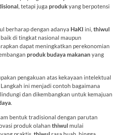
isional
, tetapi juga
produk
yang berpotensi
ul berharap dengan adanya
HaKI
ini,
thiwul
 baik di tingkat nasional maupun
iharapkan dapat meningkatkan perekonomian
ngembangan
produk budaya makanan
yang
pakan pengakuan atas kekayaan intelektual
Langkah ini menjadi contoh bagaimana
dilindungi dan dikembangkan untuk kemajuan
daya
.
lam bentuk tradisional dengan parutan
novasi produk olahan
thiwul
mulai
 yang praktis,
thiwul
rasa buah, hingga