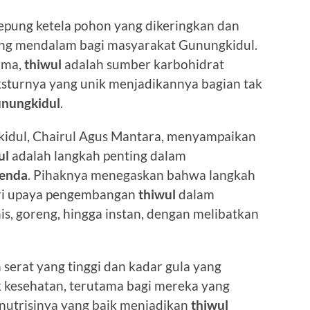
epung ketela pohon yang dikeringkan dan
 yang mendalam bagi masyarakat Gunungkidul.
ama,
thiwul
adalah sumber karbohidrat
ksturnya yang unik menjadikannya bagian tak
nungkidul
.
idul, Chairul Agus Mantara, menyampaikan
ul
adalah langkah penting dalam
benda
. Pihaknya menegaskan bahwa langkah
dari upaya pengembangan
thiwul
dalam
s, goreng, hingga instan, dengan melibatkan
serat yang tinggi dan kadar gula yang
k kesehatan, terutama bagi mereka yang
nutrisinya yang baik menjadikan
thiwul