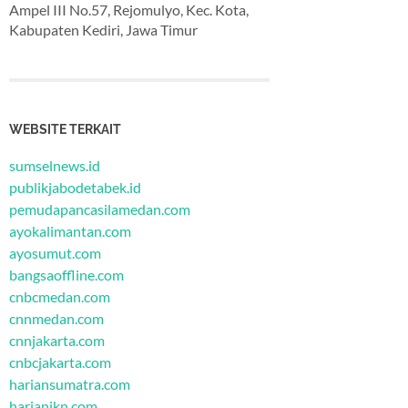
Ampel III No.57, Rejomulyo, Kec. Kota,
Kabupaten Kediri, Jawa Timur
WEBSITE TERKAIT
sumselnews.id
publikjabodetabek.id
pemudapancasilamedan.com
ayokalimantan.com
ayosumut.com
bangsaoffline.com
cnbcmedan.com
cnnmedan.com
cnnjakarta.com
cnbcjakarta.com
hariansumatra.com
harianikn.com