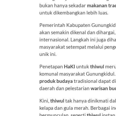
bukan hanya sekadar
makanan trad
untuk dikembangkan lebih luas.
Pemerintah Kabupaten Gunungkid
akan semakin dikenal dan dihargai,
internasional. Langkah ini juga d
masyarakat setempat melalui pe
unik ini.
Penetapan
HaKI
untuk
thiwul
meru
komunal masyarakat Gunungkidul. 
produk budaya
tradisional dapat 
daerah dan pelestarian
warisan bu
Kini,
thiwul
tak hanya dinikmati da
kelapa dan gula merah. Berbagai i
bermunculan, seperti
thiwul
instan