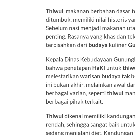
Thiwul
, makanan berbahan dasar t
ditumbuk, memiliki nilai historis
Sebelum nasi menjadi makanan ut
penting. Rasanya yang khas dan te
terpisahkan dari
budaya
kuliner
Gu
Kepala Dinas Kebudayaan Gunungk
bahwa penetapan
HaKI
untuk
thiw
melestarikan
warisan budaya tak 
ini bukan akhir, melainkan awal 
berbagai varian, seperti
thiwul
mani
berbagai pihak terkait.
Thiwul
dikenal memiliki kandungan 
rendah, sehingga sangat baik untu
sedang menjalani diet. Kandungan 