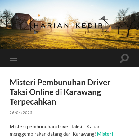
Harian
Kediri
Toggle
Toggle
search
mobile
field
menu
Misteri Pembunuhan Driver
Taksi Online di Karawang
Terpecahkan
26/04/2025
Misteri pembunuhan driver taksi
– Kabar
menggembirakan datang dari Karawang!
Misteri