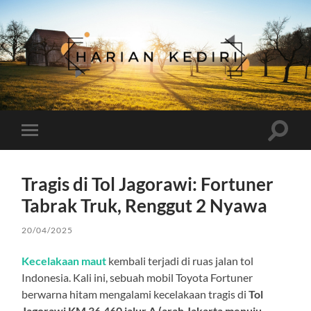
Harian
Kediri
Toggle
Toggle
search
mobile
field
menu
Tragis di Tol Jagorawi: Fortuner
Tabrak Truk, Renggut 2 Nyawa
20/04/2025
Kecelakaan maut
kembali terjadi di ruas jalan tol
Indonesia. Kali ini, sebuah mobil Toyota Fortuner
berwarna hitam mengalami kecelakaan tragis di
Tol
Jagorawi KM 36.460 jalur A (arah Jakarta menuju