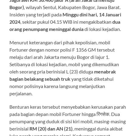
Bogor)
, wilayah Sentul, Kabupaten Bogor, Jawa Barat.
Insiden yang terjadi pada
Minggu dini hari, 14 Januari
2024
, sekitar pukul 04.15 WIB ini mengakibatkan
dua
orang penumpang meninggal dunia
di lokasi kejadian.
Menurut keterangan dari pihak kepolisian, mobil
Fortuner dengan nomor polisi F 1356 GM tersebut
melaju dari arah Jakarta menuju Bogor di lajur 1.
Setibanya di lokasi kejadian, mobil yang dikemudikan
oleh seorang pria berinisial L (23) diduga
menabrak
bagian belakang sebuah truk
yang tidak diketahui
nomor polisinya karena langsung melanjutkan
perjalanan.
Benturan keras tersebut menyebabkan kerusakan parah
pada bagian depan mobil Fortuner hingga रिंगसेक. Dua
penumpang yang duduk di sisi kiri mobil, masing-masing
berinisial
RM (20) dan AN (21)
, meninggal dunia akibat
luka parah yang mereka alami. Keduanya sempat