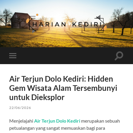
Harian
Kediri
Toggle
Toggle
search
mobile
field
menu
Air Terjun Dolo Kediri: Hidden
Gem Wisata Alam Tersembunyi
untuk Dieksplor
22/06/2026
Menjelajahi
Air Terjun Dolo Kediri
merupakan sebuah
petualangan yang sangat memuaskan bagi para