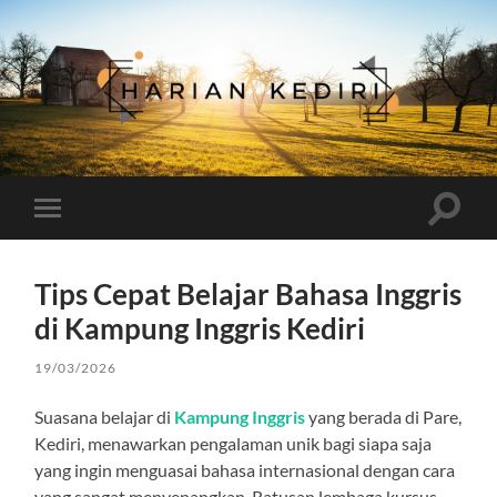
Harian
Kediri
Toggle
Toggle
search
mobile
field
menu
Tips Cepat Belajar Bahasa Inggris
di Kampung Inggris Kediri
19/03/2026
Suasana belajar di
Kampung Inggris
yang berada di Pare,
Kediri, menawarkan pengalaman unik bagi siapa saja
yang ingin menguasai bahasa internasional dengan cara
yang sangat menyenangkan. Ratusan lembaga kursus