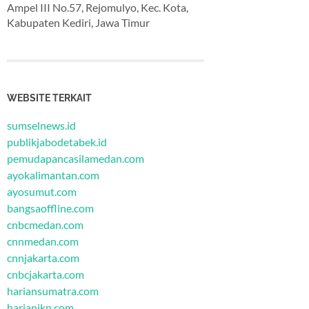
Ampel III No.57, Rejomulyo, Kec. Kota,
Kabupaten Kediri, Jawa Timur
WEBSITE TERKAIT
sumselnews.id
publikjabodetabek.id
pemudapancasilamedan.com
ayokalimantan.com
ayosumut.com
bangsaoffline.com
cnbcmedan.com
cnnmedan.com
cnnjakarta.com
cnbcjakarta.com
hariansumatra.com
harianikn.com