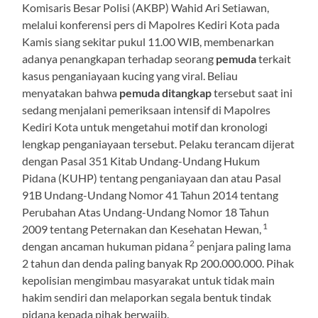
Komisaris Besar Polisi (AKBP) Wahid Ari Setiawan,
melalui konferensi pers di Mapolres Kediri Kota pada
Kamis siang sekitar pukul 11.00 WIB, membenarkan
adanya penangkapan terhadap seorang
pemuda
terkait
kasus penganiayaan kucing yang viral. Beliau
menyatakan bahwa
pemuda ditangkap
tersebut saat ini
sedang menjalani pemeriksaan intensif di Mapolres
Kediri Kota untuk mengetahui motif dan kronologi
lengkap penganiayaan tersebut. Pelaku terancam dijerat
dengan Pasal 351 Kitab Undang-Undang Hukum
Pidana (KUHP) tentang penganiayaan dan atau Pasal
91B Undang-Undang Nomor 41 Tahun 2014 tentang
Perubahan Atas Undang-Undang Nomor 18 Tahun
1
2009 tentang Peternakan dan Kesehatan Hewan,
2
dengan ancaman hukuman pidana
penjara paling lama
2 tahun dan denda paling banyak Rp 200.000.000. Pihak
kepolisian mengimbau masyarakat untuk tidak main
hakim sendiri dan melaporkan segala bentuk tindak
pidana kepada pihak berwajib.