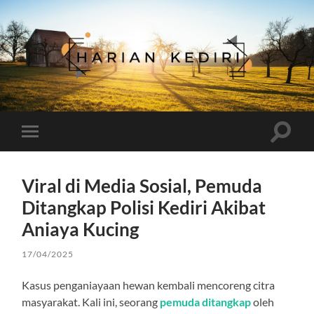
Harian
Kediri
Toggle
Toggle
search
mobile
field
menu
Viral di Media Sosial, Pemuda
Ditangkap Polisi Kediri Akibat
Aniaya Kucing
17/04/2025
Kasus penganiayaan hewan kembali mencoreng citra
masyarakat. Kali ini, seorang
pemuda ditangkap
oleh