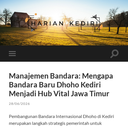
Harian
Kediri
Toggle
Toggle
search
mobile
field
menu
Manajemen Bandara: Mengapa
Bandara Baru Dhoho Kediri
Menjadi Hub Vital Jawa Timur
28/06/2026
Pembangunan Bandara Internasional Dhoho di Kediri
merupakan langkah strategis pemerintah untuk