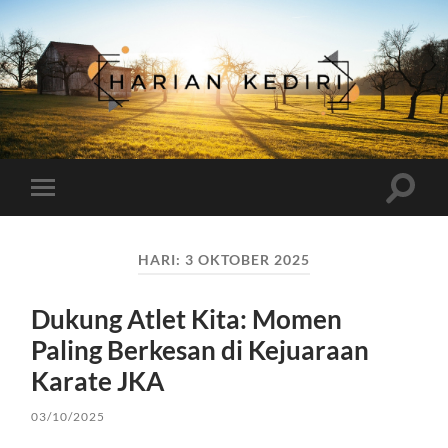
Harian
Kediri
Toggle
Toggle
search
mobile
field
menu
HARI:
3 OKTOBER 2025
Dukung Atlet Kita: Momen
Paling Berkesan di Kejuaraan
Karate JKA
03/10/2025