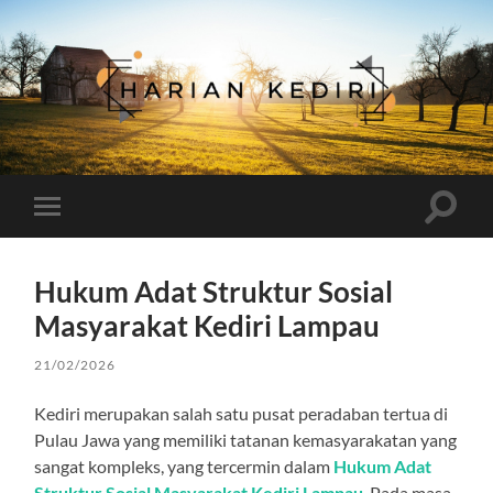
Harian
Kediri
Toggle
Toggle
search
mobile
field
menu
Hukum Adat Struktur Sosial
Masyarakat Kediri Lampau
21/02/2026
Kediri merupakan salah satu pusat peradaban tertua di
Pulau Jawa yang memiliki tatanan kemasyarakatan yang
sangat kompleks, yang tercermin dalam
Hukum Adat
Struktur Sosial Masyarakat Kediri Lampau
. Pada masa