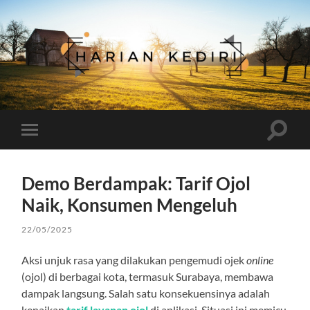
Harian
Kediri
Toggle
Toggle
search
mobile
field
menu
Demo Berdampak: Tarif Ojol
Naik, Konsumen Mengeluh
22/05/2025
Aksi unjuk rasa yang dilakukan pengemudi ojek
online
(ojol) di berbagai kota, termasuk Surabaya, membawa
dampak langsung. Salah satu konsekuensinya adalah
kenaikan
tarif layanan ojol
di aplikasi. Situasi ini memicu