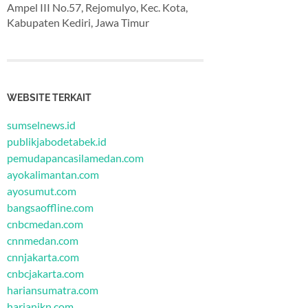
Ampel III No.57, Rejomulyo, Kec. Kota,
Kabupaten Kediri, Jawa Timur
WEBSITE TERKAIT
sumselnews.id
publikjabodetabek.id
pemudapancasilamedan.com
ayokalimantan.com
ayosumut.com
bangsaoffline.com
cnbcmedan.com
cnnmedan.com
cnnjakarta.com
cnbcjakarta.com
hariansumatra.com
harianikn.com