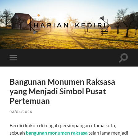
Harian
Kediri
Toggle
Toggle
search
mobile
field
menu
Bangunan Monumen Raksasa
yang Menjadi Simbol Pusat
Pertemuan
03/04/2026
Berdiri kokoh di tengah persimpangan utama kota,
sebuah
bangunan monumen raksasa
telah lama menjadi